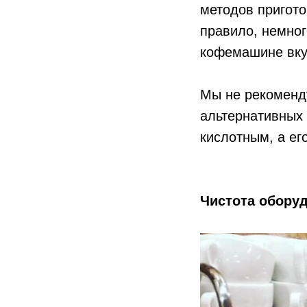
методов пригот
правило, немног
кофемашине вку
Мы не рекоменд
альтернативных 
кислотным, а ег
Чистота обору