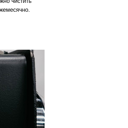
жно чистить
жемесячно.