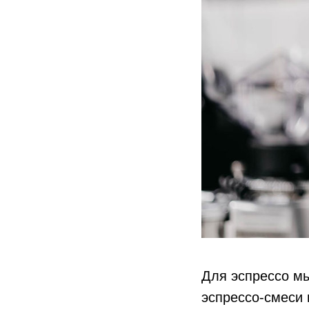
Для эспрессо м
эспрессо-смеси 