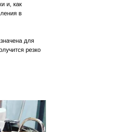
и и, как
вления в
азначена для
олучится резко