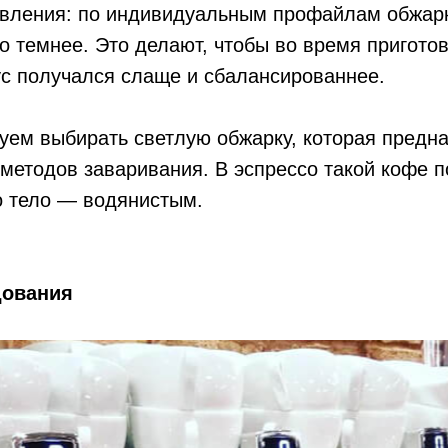
овления: по индивидуальным профайлам обжарк
о темнее. Это делают, чтобы во время пригото
с получался слаще и сбалансированнее.
уем выбирать светлую обжарку, которая предн
методов заваривания. В эспрессо такой кофе п
о тело — водянистым.
дования