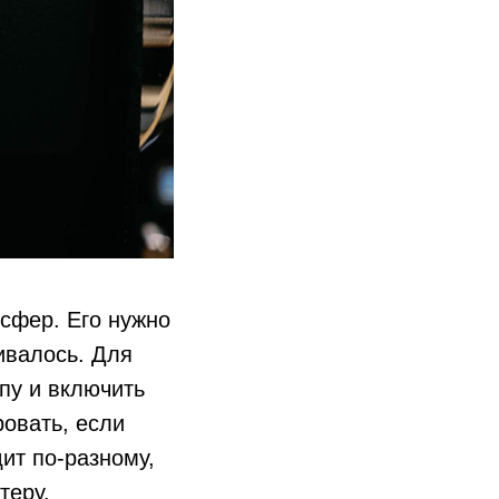
сфер. Его нужно
ивалось. Для
ппу и включить
ровать, если
ит по-разному,
теру.