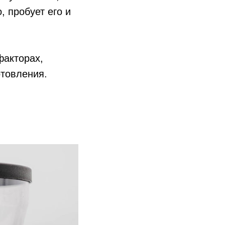
, пробует его и
факторах,
отовления.