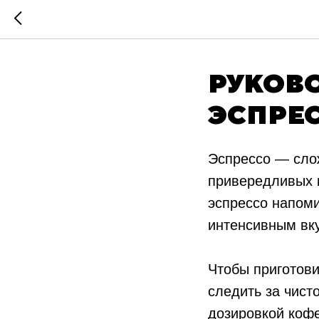
РУКОВ
ЭСПРЕ
Эспрессо — слож
привередливых к
эспрессо напоми
интенсивным вк
Чтобы приготови
следить за чист
дозировкой кофе