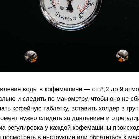
вление воды в кофемашине — от 8,2 до 9 атмо
ально и следить по манометру, чтобы оно не сб
лать кофейную таблетку, вставить холдер в гру
момент нужно следить за давлением и отрегули
ма регулировка у каждой кофемашины происход
посмотреть в инструкции или обратиться к мас