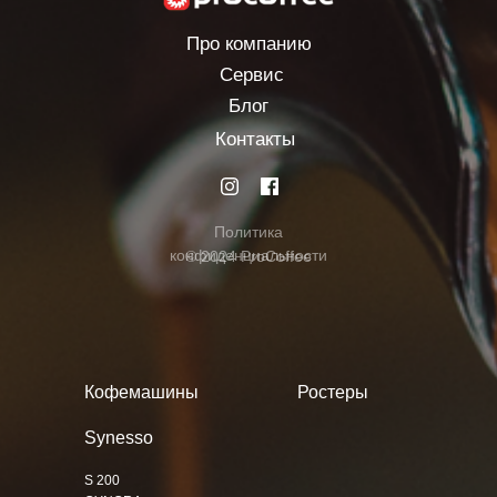
Про компанию
Сервис
Блог
Контакты
Политика
конфиденциальности
© 2024 ProCoffee
Кофемашины
Ростеры
Synesso
S 200