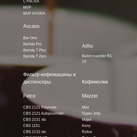
CYNCRA
MVP
MVP HYDRA
Ascaso
Bar One
Barista Pro
Aillio
Barista T Plus
Bullet roadster R1
Barista T Zero
V2
Фильтр-кофемашины и
диспенсеры
Кофемолки
Fetco
Mazzer
CBS 2121 Pourover
Mini
CBS 2121 Autopourover
Super Jolly
CBS 2131 xts
Major
CBS 1151
Kony
CBS 2132 xts
Robur