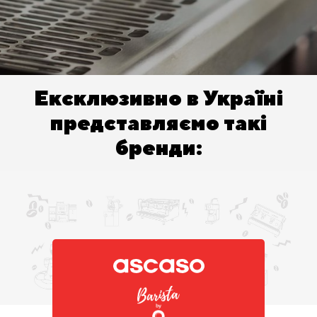
Ексклюзивно
в Україні
представляємо такі
бренди: