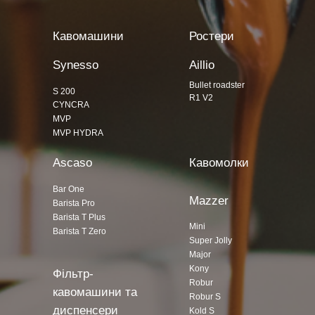
Кавомашини
Ростери
Synesso
Aillio
Bullet roadster
S 200
R1 V2
CYNCRA
MVP
MVP HYDRA
Ascaso
Кавомолки
Bar One
Mazzer
Barista Pro
Barista T Plus
Mini
Barista T Zero
Super Jolly
Major
Kony
Фільтр-
Robur
кавомашини та
Robur S
диспенсери
Kold S