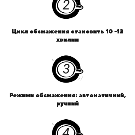
Цикл обсмаження становить 10 -12
хвилин
Режими обсмаження: автоматичний,
ручний