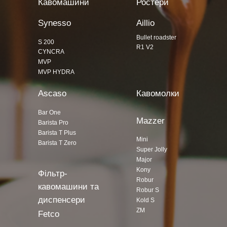
Кавомашини
Ростери
Synesso
Aillio
Bullet roadster
S 200
R1 V2
CYNCRA
MVP
MVP HYDRA
Ascaso
Кавомолки
Bar One
Mazzer
Barista Pro
Barista T Plus
Mini
Barista T Zero
Super Jolly
Major
Kony
Фільтр-
Robur
кавомашини та
Robur S
диспенсери
Kold S
ZM
Fetco