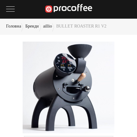
Головна
Бренди
aillio
BULLET ROASTER R1 V2