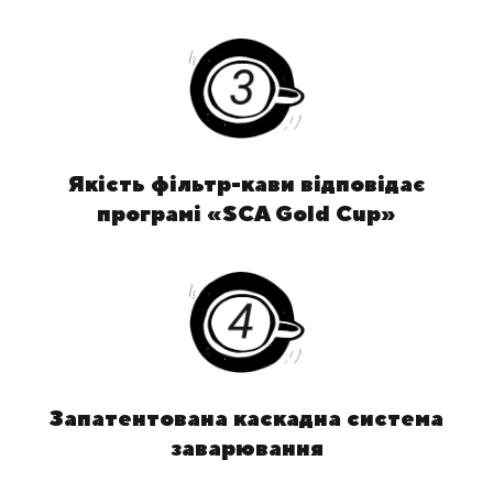
Якість фільтр-кави відповідає
програмі «SCA Gold Cup»
Запатентована каскадна система
заварювання
.