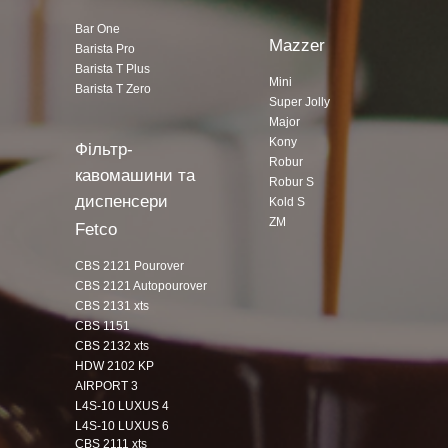
Bar One
Mazzer
Barista Pro
Barista T Plus
Mini
Barista T Zero
Super Jolly
Major
Kony
Фільтр-
Robur
кавомашини та
Robur S
диспенсери
Kold S
ZM
Fetco
CBS 2121 Pourover
CBS 2121 Autopourover
CBS 2131 xts
CBS 1151
CBS 2132 xts
HDW 2102 KP
AIRPORT 3
L4S-10 LUXUS 4
L4S-10 LUXUS 6
CBS 2111 xts