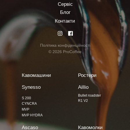
Сервіс
Блог
Контакти
Політика конфіденційності
© 2026 ProCoffee
Кавомашини
Ростери
Synesso
Aillio
Bullet roadster
S 200
R1 V2
CYNCRA
MVP
MVP HYDRA
Ascaso
Кавомолки