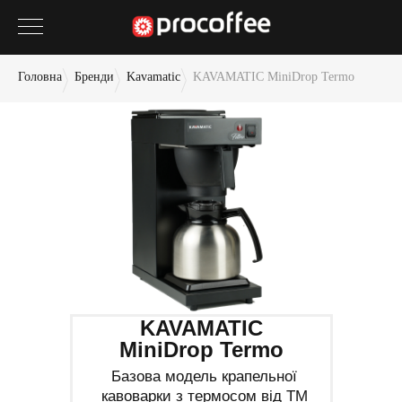
Головна
Бренди
Kavamatic
KAVAMATIC MiniDrop Termo
KAVAMATIC
MiniDrop Termo
Базова модель крапельної
кавоварки з термосом від ТМ